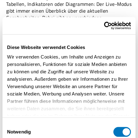
Tabellen, Indikatoren oder Diagrammen: Der Live-Modus
gibt immer einen Überblick über die aktuellen
Gegebenheiten. Dabei gibt es verschiedene
Anwendungsgebiete für den Live-Modus: Zum einen ist
er für Dashboards mit Fokus auf
Informationsvermittlung
gut geeignet. Dabei handelt es
sich um Dashboards, bei denen eine Interaktion
Diese Webseite verwendet Cookies
höchstens in Form von Filterungen stattfindet. Der
Wir verwenden Cookies, um Inhalte und Anzeigen zu
Aufbau des Dashboards bleibt dabei unberührt. Sie
kommen beispielsweise in Form von Bildschirmen im
personalisieren, Funktionen für soziale Medien anbieten
öffentlichen Raum vor. Aber auch bei vorbereiteten
zu können und die Zugriffe auf unsere Website zu
bzw. fertiggestellten Dashboards, die zur weiteren
analysieren. Außerdem geben wir Informationen zu Ihrer
Analyse genutzt werden, wie es beispielsweise im
Verwendung unserer Website an unsere Partner für
Bereich Katastrophenmanagement üblich ist, macht die
soziale Medien, Werbung und Analysen weiter. Unsere
Nutzung des Live-Modus Sinn.
Partner führen diese Informationen möglicherweise mit
weiteren Daten zusammen, die Sie ihnen bereitgestellt
haben oder die sie im Rahmen Ihrer Nutzung der Dienste
gesammelt haben.
Einwilligungsauswahl
Notwendig