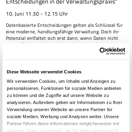
Entscheidungen in der Verwaltungspraxis“
10. Juni 11.30 - 12.15 Uhr
Datenbasierte Entscheidungen gelten als Schlüssel für
eine moderne, handlungsfähige Verwaltung. Doch ihr
Potenzial entfaltet sich erst dann, wenn Daten nicht
nur verfügbar sind, sondern auch strukturiert genutzt
und in wirksame Steuerung übersetzt werden.
Plattformansätze spielen dabei eine zentrale Rolle. Sie
sind weit mehr als einzelne Anwendungen: Als
Diese Webseite verwendet Cookies
mehrschichtige Infrastruktur verbinden sie
Datenräume, Dienste und Anwendungen über
Wir verwenden Cookies, um Inhalte und Anzeigen zu
Organisationsgrenzen hinweg. Gerade in komplexen
personalisieren, Funktionen für soziale Medien anbieten
Verwaltungsszenarien – etwa Genehmigungsverfahren
zu können und die Zugriffe auf unsere Website zu
mit vielen Beteiligten und heterogenen Datenquellen –
analysieren. Außerdem geben wir Informationen zu Ihrer
ermöglichen Plattformen eine bessere Abstimmung,
Verwendung unserer Website an unsere Partner für
höhere Transparenz und effizientere Prozesse.
soziale Medien, Werbung und Analysen weiter. Unsere
Wie aus Datenräumen konkrete Steuerungsfähigkeit
Partner führen diese Informationen möglicherweise mit
entsteht, zeigt disy Cadenza. Die Plattform integriert
weiteren Daten zusammen, die Sie ihnen bereitgestellt