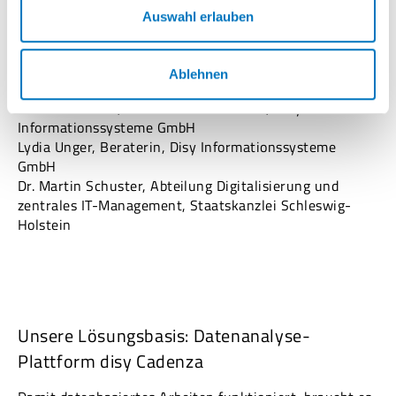
Perspektiven mit konkreten Erfahrungen aus der
Auswahl erlauben
Umsetzung und zeigt, wie datenbasierte Steuerung in
der Verwaltung Realität wird.
Ablehnen
Referenten:
Marcus Briesen, Chief Business Officer, Disy
Informationssysteme GmbH
Lydia Unger, Beraterin, Disy Informationssysteme
GmbH
Dr. Martin Schuster, Abteilung Digitalisierung und
zentrales IT-Management, Staatskanzlei Schleswig-
Holstein
Unsere Lösungsbasis: Datenanalyse-
Plattform disy Cadenza