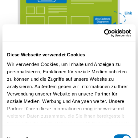
Einbettung in Portale
Diese Webseite verwendet Cookies
Reichern Sie auch Ihre Website um Diagramme, Karten,
Tabellen, Druckberichte oder auch ganze Dashboards an.
Wir verwenden Cookies, um Inhalte und Anzeigen zu
So werden die Informationen auf Ihren Webseiten
personalisieren, Funktionen für soziale Medien anbieten
immer aktuell gehalten. Dabei kann jeder eingebetteter
zu können und die Zugriffe auf unsere Website zu
Inhalt frei konfiguriert und nach Wunsch mit ihm
analysieren. Außerdem geben wir Informationen zu Ihrer
interagiert werden.
Verwendung unserer Website an unsere Partner für
Ob Sie dabei Typo3, Wordpress, Drupal oder Joomla!
soziale Medien, Werbung und Analysen weiter. Unsere
oder ein selbst programmiertes Web-Content-
Partner führen diese Informationen möglicherweise mit
Management-System einsetzen, ist dabei gleich –
weiteren Daten zusammen, die Sie ihnen bereitgestellt
Embedding mit disy Cadenza passt sich Ihrem Layout
haben oder die sie im Rahmen Ihrer Nutzung der Dienste
und System an.
gesammelt haben.
Einwilligungsauswahl