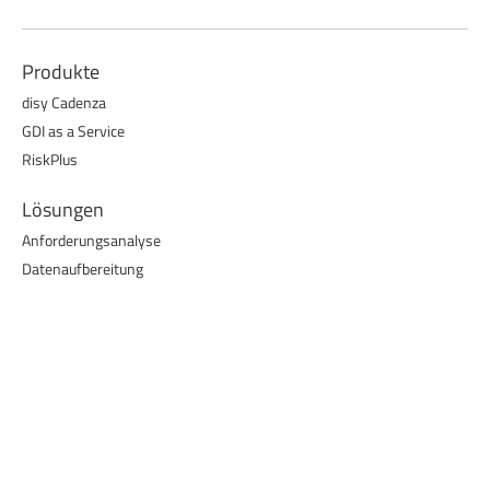
Produkte
disy Cadenza
GDI as a Service
RiskPlus
Lösungen
Anforderungsanalyse
Datenaufbereitung
Customizing
Einführung und Betrieb
Ressorts
Innere Sicherheit
Umwelt
Verbraucherschutz