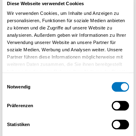
Diese Webseite verwendet Cookies
Wir verwenden Cookies, um Inhalte und Anzeigen zu
Smart Country Convention
personalisieren, Funktionen für soziale Medien anbieten
zu können und die Zugriffe auf unsere Website zu
13.10. – 15.10.2026
analysieren. Außerdem geben wir Informationen zu Ihrer
Messegelände Berlin
Verwendung unserer Website an unsere Partner für
soziale Medien, Werbung und Analysen weiter. Unsere
Zur Eventseite
Partner führen diese Informationen möglicherweise mit
weiteren Daten zusammen, die Sie ihnen bereitgestellt
haben oder die sie im Rahmen Ihrer Nutzung der Dienste
gesammelt haben.
Einwilligungsauswahl
Notwendig
Präferenzen
Statistiken
Disy Werkstattgespräch 2027