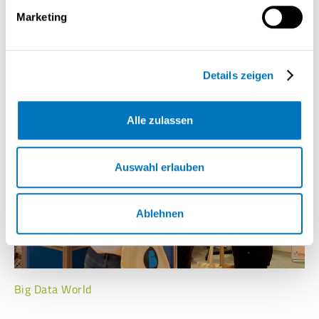
17. – 18.03.2027
Marketing
Fachtagung für die öffentliche Verwaltung
GenoHotel, Karlsruhe
Details zeigen
Alle zulassen
Auswahl erlauben
Ablehnen
Big Data World