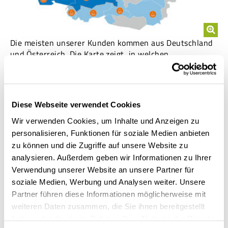
Die meisten unserer Kunden kommen aus Deutschland
und Österreich. Die Karte zeigt, in welchen
Bundesländern und Fachgebieten große
Organisationen unsere Lösungen einsetzen.
Wir verbinden technologische Kompetenz mit tiefer
Fachkenntnis. Umfangreiche, heterogene
Diese Webseite verwendet Cookies
Datenbestände und hohe Nutzerzahlen sind unser
Wir verwenden Cookies, um Inhalte und Anzeigen zu
Spezialgebiet. Je komplexer die Bedingungen sind, desto
personalisieren, Funktionen für soziale Medien anbieten
größer ist der Bedarf an flexiblen Analysen und
zu können und die Zugriffe auf unsere Website zu
optimalen Möglichkeiten zur Berichterstattung. Genau
analysieren. Außerdem geben wir Informationen zu Ihrer
deshalb arbeiten viele Bundes- und Landesbehörden
Verwendung unserer Website an unsere Partner für
mit uns zusammen.
soziale Medien, Werbung und Analysen weiter. Unsere
Wollen Sie mehr über uns und unsere Kunden erfahren?
Partner führen diese Informationen möglicherweise mit
Fordern Sie unsere Kunden-Referenz-Liste an.
weiteren Daten zusammen, die Sie ihnen bereitgestellt
haben oder die sie im Rahmen Ihrer Nutzung der Dienste