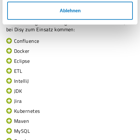
Mit welchen Tools arbeitet ihr?
Ablehnen
Das sind einige der wichtigsten Tools und Methoden, die
bei Disy zum Einsatz kommen:
Confluence
Docker
Eclipse
ETL
IntelliJ
JDK
Jira
Kubernetes
Maven
MySQL