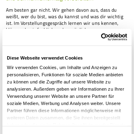
Am besten gar nicht. Wir gehen davon aus, dass du
weißt, wer du bist, was du kannst und was dir wichtig
ist. Im Vorstellungsgespräch lernen wir uns kennen,
klären, ob wir fachlich und persönlich zusammenpassen
und ob wir in die gleiche Richtung denken. Am
Kennenlerntag bekommst du eine fachliche Aufgabe aus
deinem Feld, machst dich mit anstehenden Aufgaben
vertraut und lernst deine zukünftigen Kolleg:innen
Diese Webseite verwendet Cookies
kennen.
Wir verwenden Cookies, um Inhalte und Anzeigen zu
personalisieren, Funktionen für soziale Medien anbieten
Ich habe keine passende Stelle auf eurer Webseite
zu können und die Zugriffe auf unsere Website zu
gefunden. Kann ich mich auch initiativ bewerben?
analysieren. Außerdem geben wir Informationen zu Ihrer
Verwendung unserer Website an unsere Partner für
Unbedingt! Auch wenn keine passgenaue Stelle
soziale Medien, Werbung und Analysen weiter. Unsere
ausgeschrieben ist, sind wir immer auf der Suche nach
Partner führen diese Informationen möglicherweise mit
guten Mitarbeitenden. Schick deine Initiativbewerbung
weiteren Daten zusammen, die Sie ihnen bereitgestellt
einfach an
karriere@disy.net
.
haben oder die sie im Rahmen Ihrer Nutzung der Dienste
gesammelt haben.
Einwilligungsauswahl